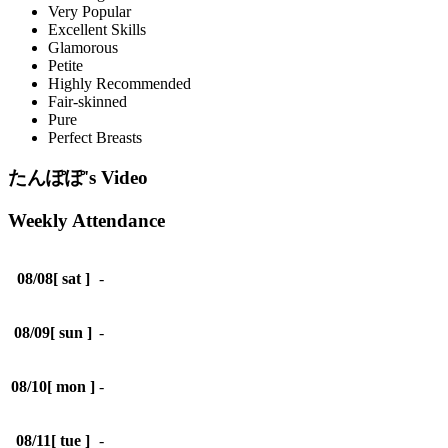
Very Popular
Excellent Skills
Glamorous
Petite
Highly Recommended
Fair-skinned
Pure
Perfect Breasts
たんぽぽ's Video
Weekly Attendance
08/08
[ sat ]
-
08/09
[ sun ]
-
08/10
[ mon ]
-
08/11
[ tue ]
-