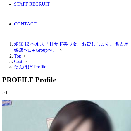
STAFF RECRUIT
CONTACT
愛知 錦 ヘルス『甘サド美少女、お貸しします。名古屋
錦店〜E＋Group〜』
>
Top
>
Cast
>
たんぽぽ Profile
PROFILE
Profile
53