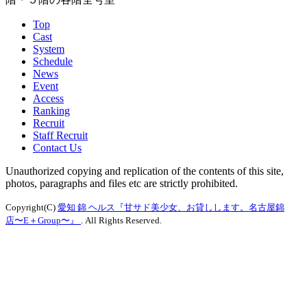
Top
Cast
System
Schedule
News
Event
Access
Ranking
Recruit
Staff Recruit
Contact Us
Unauthorized copying and replication of the contents of this site,
photos, paragraphs and files etc are strictly prohibited.
Copyright(C)
愛知 錦 ヘルス『甘サド美少女、お貸しします。名古屋錦
店〜E＋Group〜』
. All Rights Reserved.