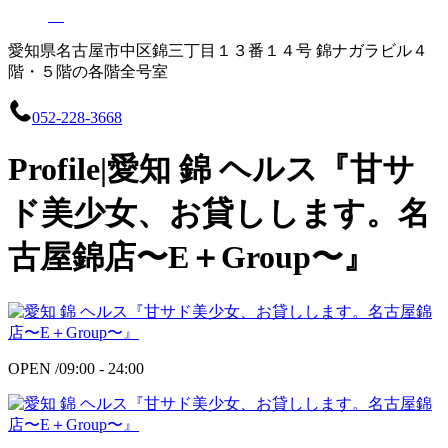
愛知県名古屋市中区錦三丁目１３番１４号 錦ナガラビル４
階・５階の各階全号室
052-228-3668
Profile|愛知 錦 ヘルス『甘サ
ド美少女、お貸しします。名
古屋錦店〜E＋Group〜』
OPEN /
09:00 - 24:00