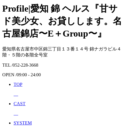
Profile|愛知 錦 ヘルス『甘サ
ド美少女、お貸しします。名
古屋錦店〜E＋Group〜』
愛知県名古屋市中区錦三丁目１３番１４号 錦ナガラビル４
階・５階の各階全号室
TEL /
052-228-3668
OPEN /
09:00 - 24:00
TOP
CAST
SYSTEM