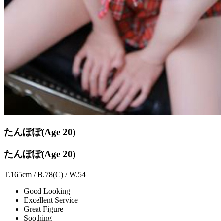
たんぽぽ
(Age 20)
たんぽぽ(Age 20)
T.165cm / B.78(C) / W.54
Good Looking
Excellent Service
Great Figure
Soothing