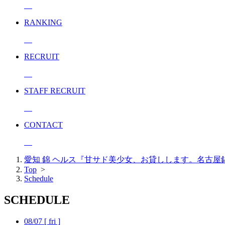
RANKING
RECRUIT
STAFF RECRUIT
CONTACT
愛知 錦 ヘルス『甘サド美少女、お貸しします。名古屋錦店
Top
>
Schedule
SCHEDULE
08/07
[ fri ]