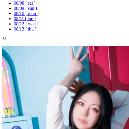
08/08
[ sat ]
08/09
[ sun ]
08/10
[ mon ]
08/11
[ tue ]
08/12
[ wed ]
08/13
[ thu ]
51