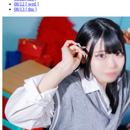
08/12
[ wed ]
08/13
[ thu ]