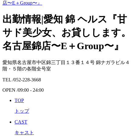
出勤情報|愛知 錦 ヘルス『甘
サド美少女、お貸しします。
名古屋錦店〜E＋Group〜』
愛知県名古屋市中区錦三丁目１３番１４号 錦ナガラビル４
階・５階の各階全号室
TEL /
052-228-3668
OPEN /
09:00 - 24:00
TOP
トップ
CAST
キャスト