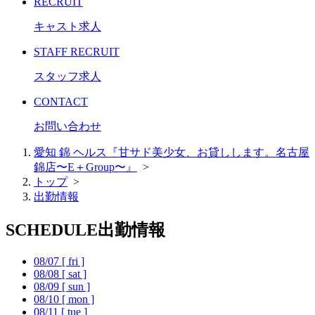
RECRUIT
キャスト求人
STAFF RECRUIT
スタッフ求人
CONTACT
お問い合わせ
愛知 錦 ヘルス『甘サド美少女、お貸しします。名古屋
錦店〜E＋Group〜』
>
トップ
>
出勤情報
SCHEDULE
出勤情報
08/07
[ fri ]
08/08
[ sat ]
08/09
[ sun ]
08/10
[ mon ]
08/11
[ tue ]