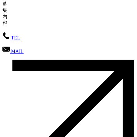
募
集
内
容
TEL
MAIL